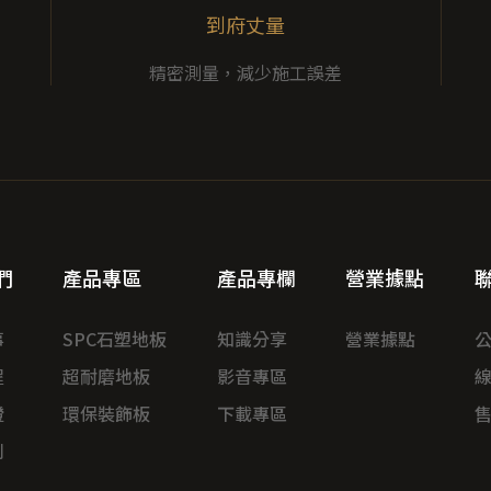
到府丈量
精密測量，減少施工誤差
們
產品專區
產品專欄
營業據點
事
SPC石塑地板
知識分享
營業據點
程
超耐磨地板
影音專區
證
環保裝飾板
下載專區
例