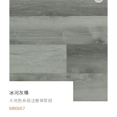
冰河灰橡
大地色系挹注奢華質感
MB0607