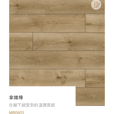
拿鐵橡
在腳下感受到的溫潤質感
MB0603