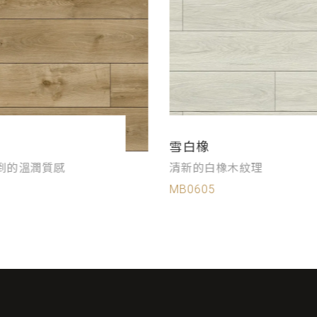
雪白橡
到的溫潤質感
清新的白橡木紋理
MB0605