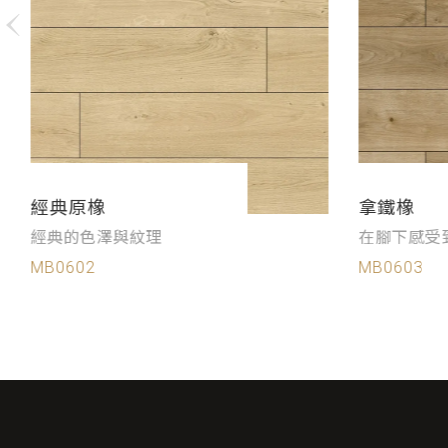
經典原橡
拿鐵橡
經典的色澤與紋理
在腳下感受
MB0602
MB0603