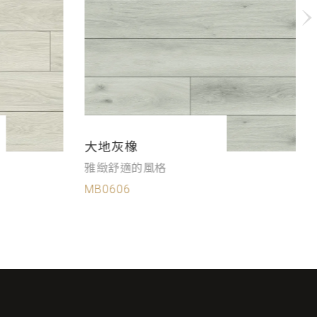
大地灰橡
雅緻舒適的風格
MB0606