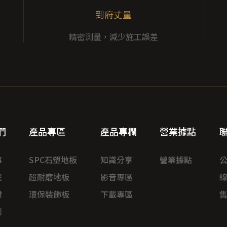
到府丈量
精密測量，減少施工誤差
們
產品專區
產品專欄
營業據點
事
SPC石塑地板
知識分享
營業據點
程
超耐磨地板
影音專區
證
環保裝飾板
下載專區
例