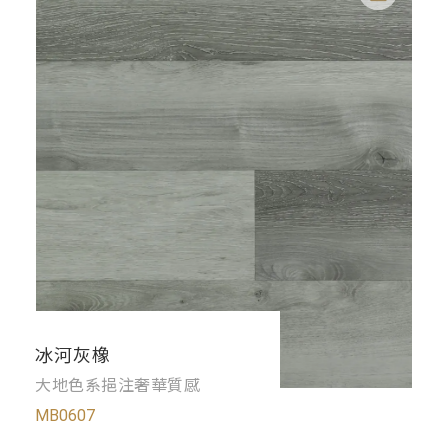
冰河灰橡
大地色系挹注奢華質感
MB0607