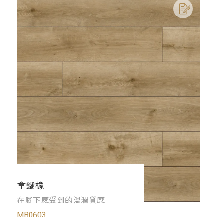
拿鐵橡
在腳下感受到的溫潤質感
MB0603